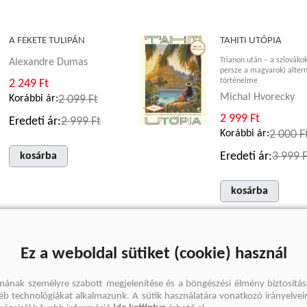
A FEKETE TULIPÁN
TAHITI UTÓPIA
Trianon után – a szlovákok
Alexandre Dumas
persze a magyarok) altern
történelme
2 249 Ft
Michal Hvorecky
Korábbi ár:
2 099 Ft
2 999 Ft
Eredeti ár:
2 999 Ft
Korábbi ár:
2 000 F
Eredeti ár:
3 999 F
kosárba
kosárba
METRÓ 2033 1-2.
ELEANOR DARE
Ez a weboldal sütiket (cookie) használ
ELVESZETT KÖNYVE
Dmitry Glukhovsky
Kimberly Brock
mának személyre szabott megjelenítése és a böngészési élmény biztosítás
3 374 Ft
gyéb technológiákat alkalmazunk. A sütik használatára vonatkozó irányelvei
4 499 Ft
Eredeti ár:
4 499 Ft