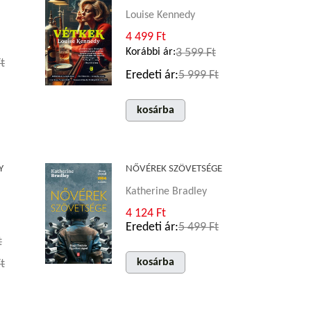
Louise Kennedy
4 499 Ft
Korábbi ár:
3 599 Ft
t
Eredeti ár:
5 999 Ft
kosárba
Y
NŐVÉREK SZÖVETSÉGE
Katherine Bradley
4 124 Ft
Eredeti ár:
5 499 Ft
t
kosárba
t