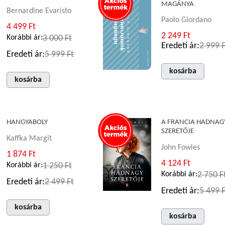
MAGÁNYA
Bernardine Evaristo
Paolo Giordano
4 499 Ft
2 249 Ft
Korábbi ár:
3 000 Ft
Eredeti ár:
2 999 F
Eredeti ár:
5 999 Ft
kosárba
kosárba
HANGYABOLY
A FRANCIA HADNAG
SZERETŐJE
Kaffka Margit
John Fowles
1 874 Ft
4 124 Ft
Korábbi ár:
1 250 Ft
Korábbi ár:
2 750 F
Eredeti ár:
2 499 Ft
Eredeti ár:
5 499 F
kosárba
kosárba