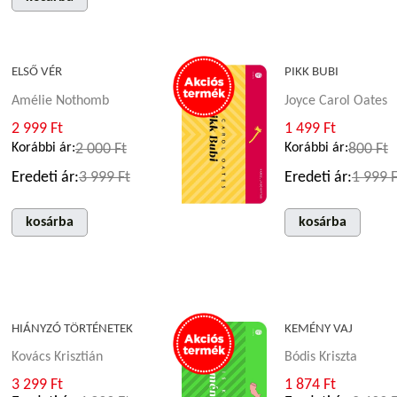
ELSŐ VÉR
PIKK BUBI
Amélie Nothomb
Joyce Carol Oates
2 999 Ft
1 499 Ft
Korábbi ár:
2 000 Ft
Korábbi ár:
800 Ft
Eredeti ár:
3 999 Ft
Eredeti ár:
1 999 F
kosárba
kosárba
HIÁNYZÓ TÖRTÉNETEK
KEMÉNY VAJ
Kovács Krisztián
Bódis Kriszta
3 299 Ft
1 874 Ft