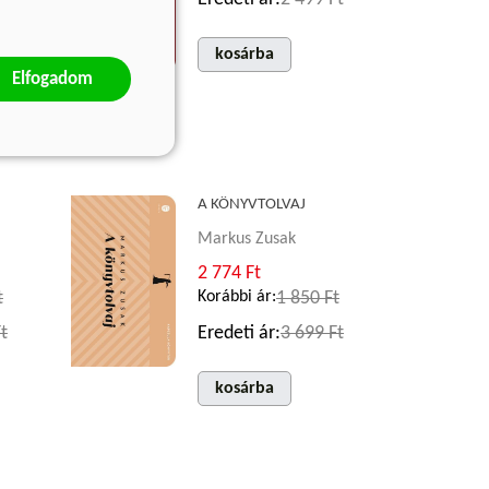
t
kosárba
t
Elfogadom
A KÖNYVTOLVAJ
Markus Zusak
2 774 Ft
t
Korábbi ár:
1 850 Ft
t
Eredeti ár:
3 699 Ft
kosárba