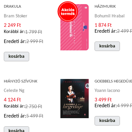
DRAKULA
HÁZIMURIK
Bram Stoker
Bohumil Hrabal
2 249 Ft
1 874 Ft
Eredeti ár:
2 499 F
Korábbi ár:
1 799 Ft
Eredeti ár:
2 999 Ft
kosárba
kosárba
HIÁNYZÓ SZÍVÜNK
GOEBBELS HEGEDŰJ
Celeste Ng
Yoann Iacono
4 124 Ft
3 499 Ft
Eredeti ár:
4 999 F
Korábbi ár:
2 750 Ft
Eredeti ár:
5 499 Ft
kosárba
kosárba