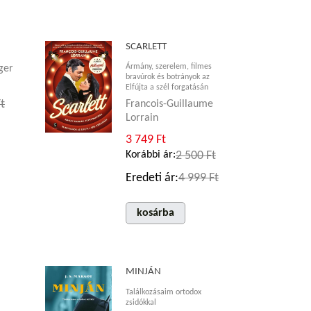
SCARLETT
Ármány, szerelem, filmes
ger
bravúrok és botrányok az
Elfújta a szél forgatásán
t
Francois-Guillaume
Lorrain
3 749 Ft
Korábbi ár:
2 500 Ft
Eredeti ár:
4 999 Ft
kosárba
N
MINJÁN
Találkozásaim ortodox
zsidókkal