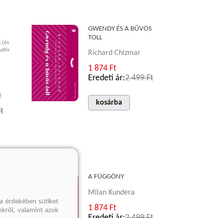
GWENDY ÉS A BŰVÖS
TOLL
 (és
atív
Richard Chizmar
1 874 Ft
Eredeti ár:
2 499 Ft
t
kosárba
t
A FÜGGÖNY
Milan Kundera
a érdekében sütiket
1 874 Ft
nkről, valamint azok
Eredeti ár:
2 499 Ft