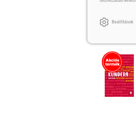
testreszabási lehet
Beállítások