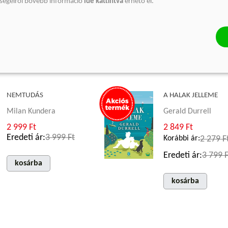
őségeiről bővebb információ
ide kattintva
érhető el.
Korábbi ár:
3 599 F
kosárba
Eredeti ár:
5 999 F
kosárba
NEMTUDÁS
A HALAK JELLEME
Milan Kundera
Gerald Durrell
2 999 Ft
2 849 Ft
Eredeti ár:
3 999 Ft
Korábbi ár:
2 279 F
Eredeti ár:
3 799 F
kosárba
kosárba