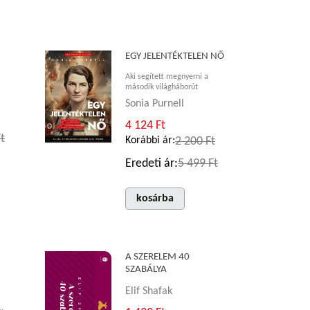
EGY JELENTÉKTELEN NŐ
Aki segített megnyerni a
második világháborút
Sonia Purnell
4 124 Ft
t
Korábbi ár:
2 200 Ft
Eredeti ár:
5 499 Ft
kosárba
A SZERELEM 40
SZABÁLYA
Elif Shafak