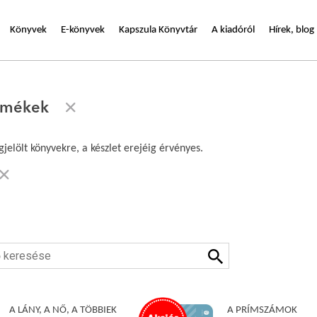
Könyvek
E-könyvek
Kapszula Könyvtár
A kiadóról
Hírek, blog
ermékek
jelölt könyvekre, a készlet erejéig érvényes.
A LÁNY, A NŐ, A TÖBBIEK
A PRÍMSZÁMOK