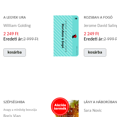
A LEGYEK URA
ROZSBAN A FOGÓ
William Golding
Jerome David Salin
2 249 Ft
2 249 Ft
Eredeti ár:
2 999 Ft
Eredeti ár:
2 999 F
kosárba
kosárba
SZÉPSÉGHIBA
LÁNY A HÁBORÚBA
Avagy a minőség bosszúja
Sara Novic
Boris Vian