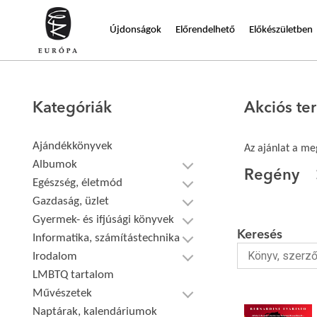
Újdonságok
Előrendelhető
Előkészületben
Kategóriák
Akciós t
Ajándékkönyvek
Az ajánlat a meg
Albumok
Regény
Egészség, életmód
Gazdaság, üzlet
Gyermek- és ifjúsági könyvek
Keresés
Informatika, számítástechnika
Irodalom
LMBTQ tartalom
Művészetek
Naptárak, kalendáriumok