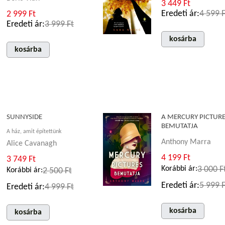
3 449 Ft
Eredeti ár:
4 599 F
2 999 Ft
Eredeti ár:
3 999 Ft
kosárba
kosárba
SUNNYSIDE
A MERCURY PICTUR
BEMUTATJA
A ház, amit építettünk
Anthony Marra
Alice Cavanagh
4 199 Ft
3 749 Ft
Korábbi ár:
3 000 F
Korábbi ár:
2 500 Ft
Eredeti ár:
5 999 F
Eredeti ár:
4 999 Ft
kosárba
kosárba