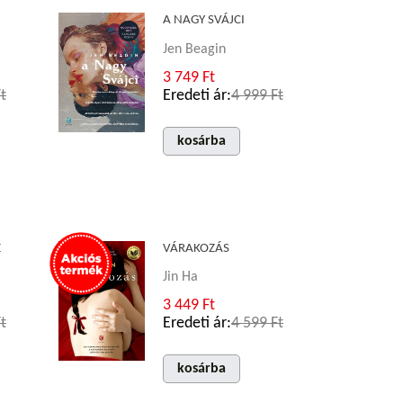
A NAGY SVÁJCI
Jen Beagin
3 749 Ft
t
Eredeti ár:
4 999 Ft
kosárba
E
VÁRAKOZÁS
Jin Ha
3 449 Ft
t
Eredeti ár:
4 599 Ft
kosárba