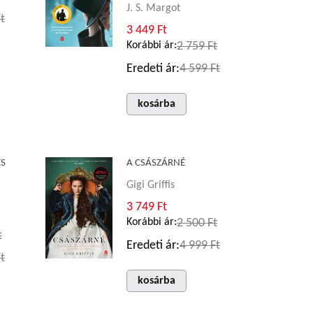
J. S. Margot
t
3 449 Ft
Korábbi ár:
2 759 Ft
Eredeti ár:
4 599 Ft
kosárba
ES
A CSÁSZÁRNÉ
Gigi Griffis
3 749 Ft
Korábbi ár:
2 500 Ft
t
Eredeti ár:
4 999 Ft
t
kosárba