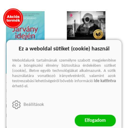
Ez a weboldal sütiket (cookie) használ
Weboldalunk tartalmának személyre szabott megjelenítése
és a böngészési élmény biztosítása érdekében sütiket
(cookie), illetve egyéb technológiákat alkalmazunk. A sütik
használatára vonatkozó irányelveinkről, valamint azok
JÖVŐNK A MÚLT
testreszabási lehetőségeiről bővebb információ
ide kattintva
JÁRVÁNY IDEJÉN
Masha Gessen
érhető el.
Paolo Giordano
4 124 Ft
Eredeti ár:
5 499 Ft
2 249 Ft
Beállítások
Korábbi ár:
900 Ft
kosárba
Eredeti ár:
2 999 Ft
Elfogadom