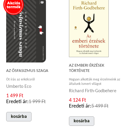
AZ EMBERI ÉRZÉSEK
TÖRTÉNETE
AZ ŐSFASIZMUS SZAGA
Hogyan alkották meg érzelmeink az
Öt írás az erkölcsről
általunk ismert világot
Umberto Eco
Richard Firth-Godbehere
1 499 Ft
4 124 Ft
Eredeti ár:
1 999 Ft
Eredeti ár:
5 499 Ft
kosárba
kosárba