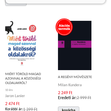
kosárba
MIÉRT TÖRÖLD MAGAD
A REGÉNY MŰVÉSZETE
AZONNAL A KÖZÖSSÉGI
OLDALAKRÓL?
Milan Kundera
10 érv
2 249 Ft
Jaron Lanier
Eredeti ár:
2 999 Ft
2 474 Ft
Korábbi ár:
1 399 Ft
kosárba