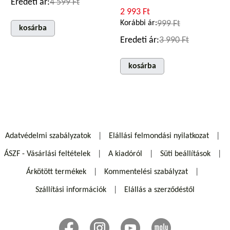
Eredeti ár:
4 599 Ft
2 993 Ft
Korábbi ár:
999 Ft
kosárba
Eredeti ár:
3 990 Ft
kosárba
Adatvédelmi szabályzatok
Elállási felmondási nyilatkozat
ÁSZF - Vásárlási feltételek
A kiadóról
Süti beállítások
Árkötött termékek
Kommentelési szabályzat
Szállítási információk
Elállás a szerződéstől