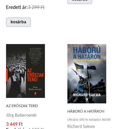
Eredeti ár:
3 299 Ft
kosárba
AZ ERŐSZAK TEREI
HÁBORÚ A HATÁRON
Jörg Baberowski
Ukrajna üllő és kalapács között
3 449 Ft
Richard Sakwa