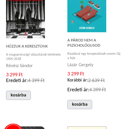
A PÁROD NEM A
PSZICHOLÓGUSOD
HÚZZUK A KERESZTÜNK
Ráadásul egy terapeutának sosem fáj
A magyarországi választások története
a feje
1905-2018
Lázár Gergely
Révész Sándor
3 299 Ft
3 299 Ft
Eredeti ár:
4 399 Ft
Korábbi ár:
2 639 Ft
Eredeti ár:
4 399 Ft
kosárba
kosárba