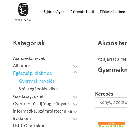
Újdonságok
Előrendelhető
Előkészületben
Kategóriák
Akciós t
Ajándékkönyvek
Az ajánlat a meg
Albumok
Gyermekn
Egészség, életmód
Gyermeknevelés
Szépségápolás, divat
Keresés
Gazdaság, üzlet
Gyermek- és ifjúsági könyvek
Informatika, számítástechnika
Irodalom
LMBTQ tartalom