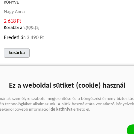
KÖNYVE
Nagy Anna
2 618 Ft
Korábbi ár:
999 Ft
Eredeti ár:
3 490 Ft
kosárba
Ez a weboldal sütiket (cookie) használ
mának személyre szabott megjelenítése és a böngészési élmény biztosítás
gyéb technológiákat alkalmazunk. A sütik használatára vonatkozó irányelvei
őségeiről bővebb információ
ide kattintva
érhető el.