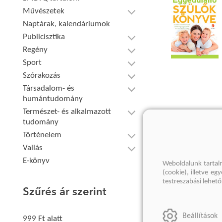
Művészetek
Naptárak, kalendáriumok
Publicisztika
Regény
Sport
Szórakozás
Társadalom- és
humántudomány
Természet- és alkalmazott
tudomány
Történelem
Vallás
E-könyv
Weboldalunk tartal
(cookie), illetve e
testreszabási lehet
Szűrés ár szerint
Beállítások
999 Ft alatt