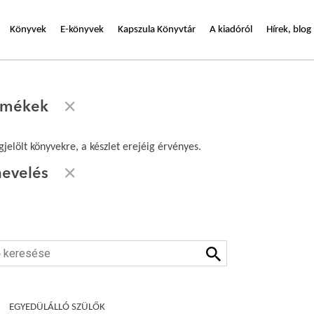
Könyvek
E-könyvek
Kapszula Könyvtár
A kiadóról
Hírek, blog
ermékek
jelölt könyvekre, a készlet erejéig érvényes.
evelés
EGYEDÜLÁLLÓ SZÜLŐK