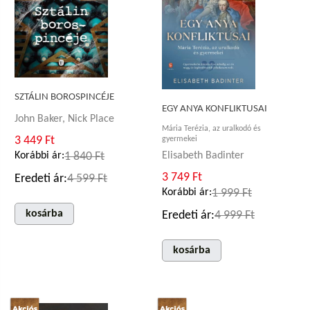
SZTÁLIN BOROSPINCÉJE
EGY ANYA KONFLIKTUSAI
John Baker, Nick Place
Mária Terézia, az uralkodó és
3 449 Ft
gyermekei
Elisabeth Badinter
Korábbi ár:
1 840 Ft
3 749 Ft
Eredeti ár:
4 599 Ft
Korábbi ár:
1 999 Ft
kosárba
Eredeti ár:
4 999 Ft
kosárba