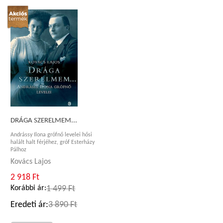
DRÁGA SZERELMEM...
Andrássy Ilona grófnő levelei hősi
halált halt férjéhez, gróf Esterházy
Pálhoz
Kovács Lajos
2 918 Ft
Korábbi ár:
1 499 Ft
Eredeti ár:
3 890 Ft