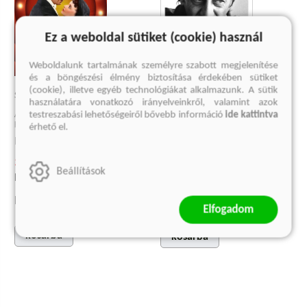
Ez a weboldal sütiket (cookie) használ
Weboldalunk tartalmának személyre szabott megjelenítése
és a böngészési élmény biztosítása érdekében sütiket
(cookie), illetve egyéb technológiákat alkalmazunk. A sütik
SCARLETT
használatára vonatkozó irányelveinkről, valamint azok
MUCSI ZOLTÁN - BÉRCZES
testreszabási lehetőségeiről bővebb információ
ide kattintva
Ármány, szerelem, filmes bravúrok és
LÁSZLÓ BESZÉLGETŐKÖNYVE
botrányok az Elfújta a szél forgatásán
érhető el.
Francois-Guillaume Lorrain
Bérczes László
3 749 Ft
4 499 Ft
Beállítások
Korábbi ár:
1 999 Ft
Korábbi ár:
1 999 Ft
Eredeti ár:
4 999 Ft
Eredeti ár:
5 999 Ft
Elfogadom
kosárba
kosárba