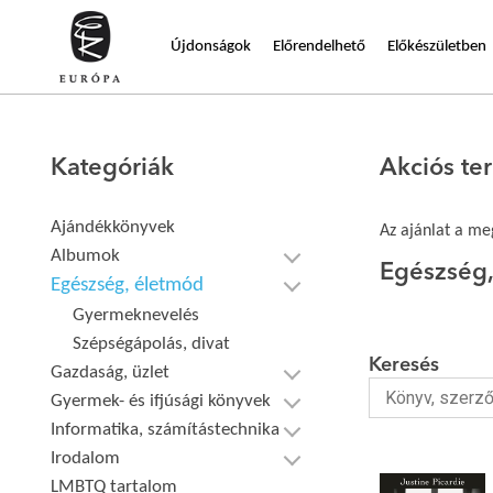
Újdonságok
Előrendelhető
Előkészületben
Kategóriák
Akciós t
Ajándékkönyvek
Az ajánlat a meg
Albumok
Egészség
Egészség, életmód
Gyermeknevelés
Szépségápolás, divat
Keresés
Gazdaság, üzlet
Gyermek- és ifjúsági könyvek
Informatika, számítástechnika
Irodalom
LMBTQ tartalom