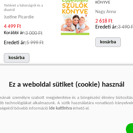
KÖNYVE
Történet a bátorságról és a
divatról
Nagy Anna
Justine Picardie
2 618 Ft
4 499 Ft
Eredeti ár:
3 490 F
Korábbi ár:
3 000 Ft
kosárba
Eredeti ár:
5 999 Ft
kosárba
Ez a weboldal sütiket (cookie) használ
mának személyre szabott megjelenítése és a böngészési élmény biztosítás
gyéb technológiákat alkalmazunk. A sütik használatára vonatkozó irányelvei
őségeiről bővebb információ
ide kattintva
érhető el.