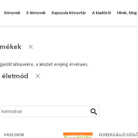
Könyvek
E-könyvek
Kapszula Könyvtár
A kiadóról
Hírek, blog
ermékek
jelölt könyvekre, a készlet erejéig érvényes.
, életmód
MISS DIOR
EGYEDÜLÁLLÓ SZÜL