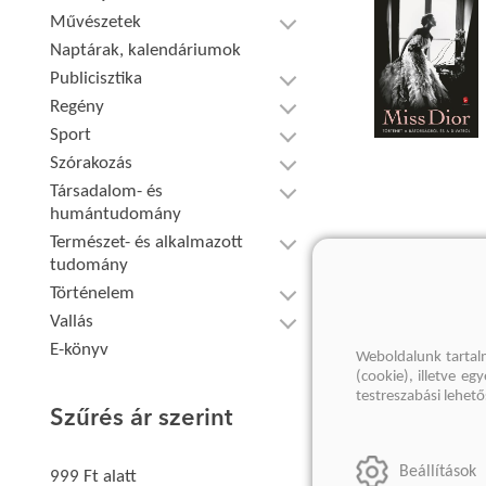
Művészetek
Naptárak, kalendáriumok
Publicisztika
Regény
Sport
Szórakozás
Társadalom- és
humántudomány
Természet- és alkalmazott
tudomány
Történelem
Vallás
E-könyv
Weboldalunk tartal
(cookie), illetve e
testreszabási lehet
Szűrés ár szerint
Beállítások
999 Ft alatt