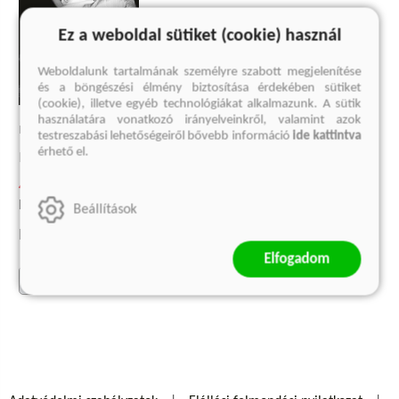
Ez a weboldal sütiket (cookie) használ
Weboldalunk tartalmának személyre szabott megjelenítése
és a böngészési élmény biztosítása érdekében sütiket
(cookie), illetve egyéb technológiákat alkalmazunk. A sütik
használatára vonatkozó irányelveinkről, valamint azok
MUCSI 12X
testreszabási lehetőségeiről bővebb információ
ide kattintva
érhető el.
Mucsi Zoltán
4 499 Ft
Korábbi ár:
999 Ft
Beállítások
Eredeti ár:
5 999 Ft
Elfogadom
kosárba