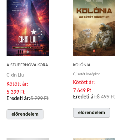
A SZUPERNÓVA KORA
KOLÓNIA
Új sötét középkor
Cixin Liu
Kötött ár:
Kötött ár:
7 649 Ft
5 399 Ft
Eredeti ár:
8 499 Ft
Eredeti ár:
5 999 Ft
előrendelem
előrendelem