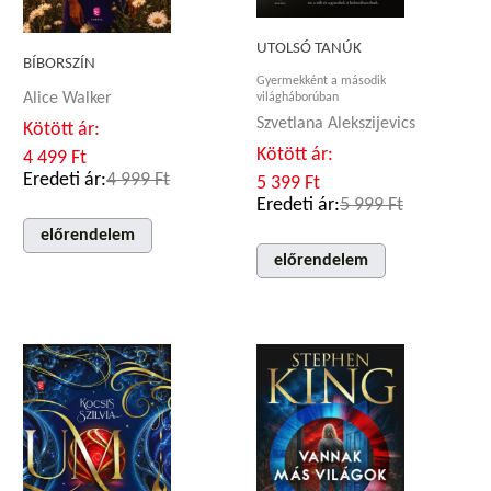
UTOLSÓ TANÚK
BÍBORSZÍN
Gyermekként a második
Alice Walker
világháborúban
Szvetlana Alekszijevics
Kötött ár:
Kötött ár:
4 499 Ft
Eredeti ár:
4 999 Ft
5 399 Ft
Eredeti ár:
5 999 Ft
előrendelem
előrendelem