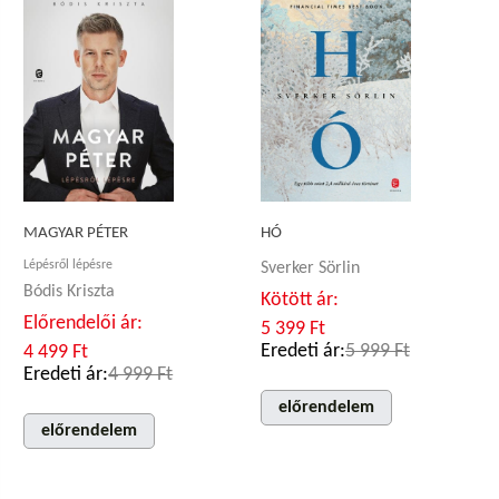
MAGYAR PÉTER
HÓ
Lépésről lépésre
Sverker Sörlin
Bódis Kriszta
Kötött ár:
Előrendelői ár:
5 399 Ft
Eredeti ár:
5 999 Ft
4 499 Ft
Eredeti ár:
4 999 Ft
előrendelem
előrendelem