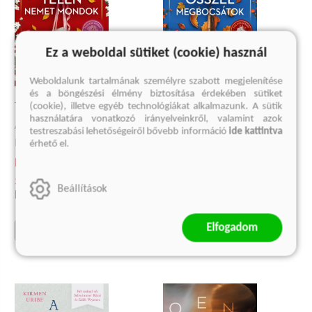
Ez a weboldal sütiket (cookie) használ
Weboldalunk tartalmának személyre szabott megjelenítése
és a böngészési élmény biztosítása érdekében sütiket
(cookie), illetve egyéb technológiákat alkalmazunk. A sütik
TÉLEN NEMET MONDOK
ŐSSZEL MEGBOCSÁTOK
használatára vonatkozó irányelveinkről, valamint azok
Az Évszakok sorozat 2. része
Az Évszakok sorozat 1. része
testreszabási lehetőségeiről bővebb információ
ide kattintva
Morgane Moncomble
Morgane Moncomble
érhető el.
Kötött ár:
Kötött ár:
5 399 Ft
5 399 Ft
Beállítások
Eredeti ár:
5 999 Ft
Eredeti ár:
5 999 Ft
Elfogadom
előrendelem
előrendelem