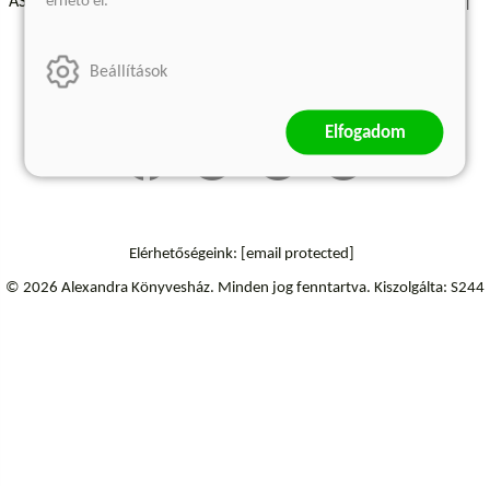
érhető el.
ÁSZF - Vásárlási feltételek
A kiadóról
Süti beállítások
Árkötött termékek
Kommentelési szabályzat
Beállítások
Szállítási információk
Elállás a szerződéstől
Elfogadom
Elérhetőségeink:
[email protected]
© 2026 Alexandra Könyvesház.
Minden jog fenntartva.
Kiszolgálta: S244