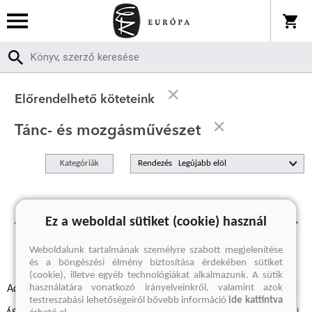
Előrendelhető köteteink
Tánc- és mozgásművészet
Kategóriák
Rendezés
Jelenleg nincs előrendelhető termékünk.
Ez a weboldal sütiket (cookie) használ
Weboldalunk tartalmának személyre szabott megjelenítése
és a böngészési élmény biztosítása érdekében sütiket
(cookie), illetve egyéb technológiákat alkalmazunk. A sütik
használatára vonatkozó irányelveinkről, valamint azok
Adatvédelmi szabályzatok
Elállási felmondási nyilatkozat
testreszabási lehetőségeiről bővebb információ
ide kattintva