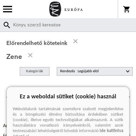
Előrendelhető köteteink
Zene
Kategóriák
Rendezés
Jelenleg nincs előrendelhető termékünk.
Ez a weboldal sütiket (cookie) használ
Weboldalunk tartalmának személyre szabott megjelenítése
és a böngészési élmény biztosítása érdekében sütiket
(cookie), illetve egyéb technológiákat alkalmazunk. A sütik
használatára vonatkozó irányelveinkről, valamint azok
Adatvédelmi szabályzatok
Elállási felmondási nyilatkozat
testreszabási lehetőségeiről bővebb információ
ide kattintva