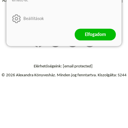
érhető el.
ÁSZF - Vásárlási feltételek
A kiadóról
Süti beállítások
Árkötött termékek
Kommentelési szabályzat
Beállítások
Szállítási információk
Elállás a szerződéstől
Elfogadom
Elérhetőségeink:
[email protected]
© 2026 Alexandra Könyvesház.
Minden jog fenntartva.
Kiszolgálta: S244