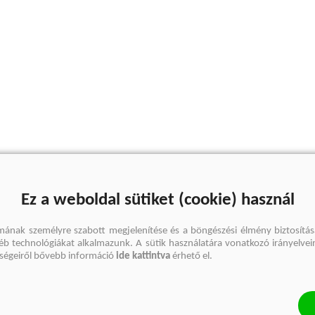
Ez a weboldal sütiket (cookie) használ
mának személyre szabott megjelenítése és a böngészési élmény biztosítás
gyéb technológiákat alkalmazunk. A sütik használatára vonatkozó irányelvei
őségeiről bővebb információ
ide kattintva
érhető el.