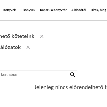
Könyvek
E-könyvek
Kapszula Könyvtár
A kiadóról
Hírek, blog
hető köteteink
hálózatok
Jelenleg nincs előrendelhető