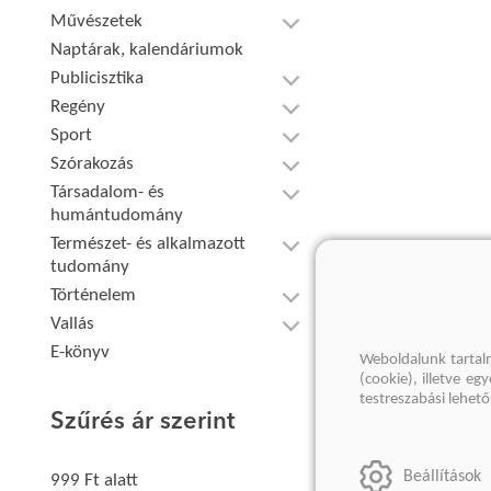
Művészetek
Naptárak, kalendáriumok
Publicisztika
Regény
Sport
Szórakozás
Társadalom- és
humántudomány
Természet- és alkalmazott
tudomány
Történelem
Vallás
E-könyv
Weboldalunk tartal
(cookie), illetve e
testreszabási lehet
Szűrés ár szerint
Beállítások
999 Ft alatt