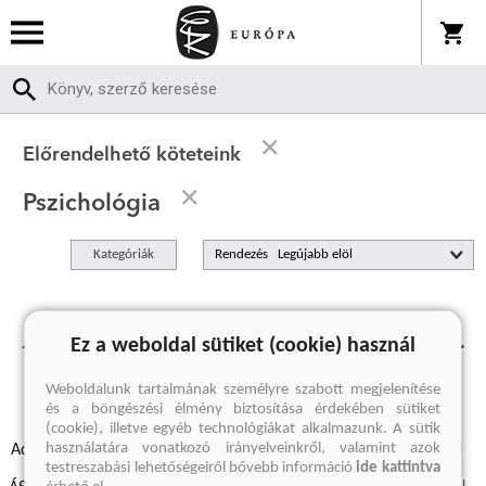
Előrendelhető köteteink
Pszichológia
Kategóriák
Rendezés
Jelenleg nincs előrendelhető termékünk.
Ez a weboldal sütiket (cookie) használ
Weboldalunk tartalmának személyre szabott megjelenítése
és a böngészési élmény biztosítása érdekében sütiket
(cookie), illetve egyéb technológiákat alkalmazunk. A sütik
használatára vonatkozó irányelveinkről, valamint azok
Adatvédelmi szabályzatok
Elállási felmondási nyilatkozat
testreszabási lehetőségeiről bővebb információ
ide kattintva