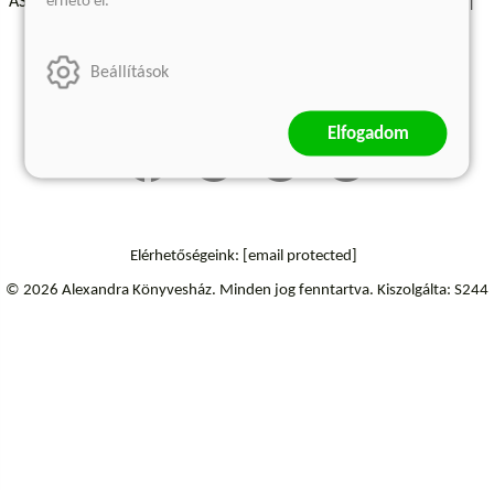
érhető el.
ÁSZF - Vásárlási feltételek
A kiadóról
Süti beállítások
Árkötött termékek
Kommentelési szabályzat
Beállítások
Szállítási információk
Elállás a szerződéstől
Elfogadom
Elérhetőségeink:
[email protected]
© 2026 Alexandra Könyvesház.
Minden jog fenntartva.
Kiszolgálta: S244