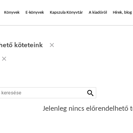
Könyvek
E-könyvek
Kapszula Könyvtár
A kiadóról
Hírek, blog
hető köteteink
Jelenleg nincs előrendelhető