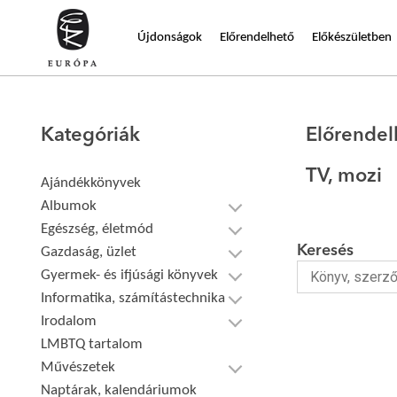
Újdonságok
Előrendelhető
Előkészületben
Kategóriák
Előrendel
TV, mozi
Ajándékkönyvek
Albumok
Egészség, életmód
Keresés
Gazdaság, üzlet
Gyermek- és ifjúsági könyvek
Informatika, számítástechnika
Irodalom
LMBTQ tartalom
Művészetek
Naptárak, kalendáriumok