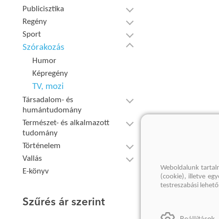
Publicisztika
Regény
Sport
Szórakozás
Humor
Képregény
TV, mozi
Társadalom- és
humántudomány
Természet- és alkalmazott
tudomány
Történelem
Vallás
Weboldalunk tartal
E-könyv
(cookie), illetve e
testreszabási lehet
Szűrés ár szerint