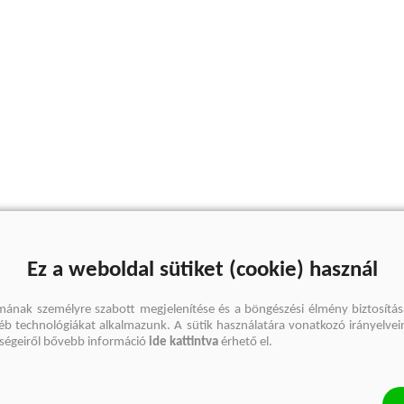
Ez a weboldal sütiket (cookie) használ
mának személyre szabott megjelenítése és a böngészési élmény biztosítás
gyéb technológiákat alkalmazunk. A sütik használatára vonatkozó irányelvei
őségeiről bővebb információ
ide kattintva
érhető el.