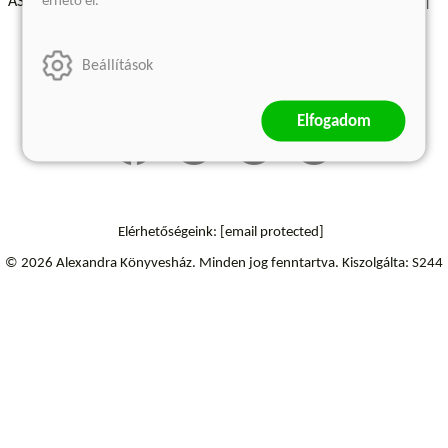
érhető el.
ÁSZF - Vásárlási feltételek
A kiadóról
Süti beállítások
Árkötött termékek
Kommentelési szabályzat
Beállítások
Szállítási információk
Elállás a szerződéstől
Elfogadom
Elérhetőségeink:
[email protected]
© 2026 Alexandra Könyvesház.
Minden jog fenntartva.
Kiszolgálta: S244