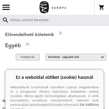
Előrendelhető köteteink
Egyéb
Kategóriák
Rendezés
Jelenleg nincs előrendelhető termékünk.
Ez a weboldal sütiket (cookie) használ
Weboldalunk tartalmának személyre szabott megjelenítése
és a böngészési élmény biztosítása érdekében sütiket
(cookie), illetve egyéb technológiákat alkalmazunk. A sütik
használatára vonatkozó irányelveinkről, valamint azok
Adatvédelmi szabályzatok
Elállási felmondási nyilatkozat
testreszabási lehetőségeiről bővebb információ
ide kattintva