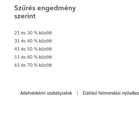
Szűrés engedmény
szerint
21 és 30 % között
31 és 40 % között
41 és 50 % között
51 és 60 % között
61 és 70 % között
Adatvédelmi szabályzatok
Elállási felmondási nyilatko