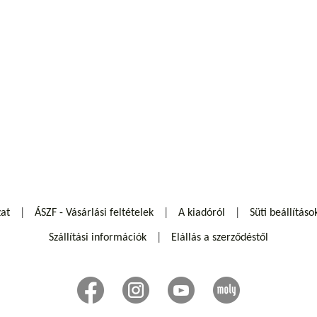
zat
ÁSZF - Vásárlási feltételek
A kiadóról
Süti beállításo
Szállítási információk
Elállás a szerződéstől