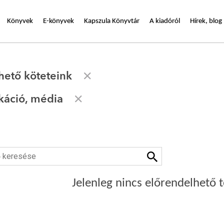
Könyvek
E-könyvek
Kapszula Könyvtár
A kiadóról
Hírek, blog
hető köteteink
áció, média
Jelenleg nincs előrendelhető