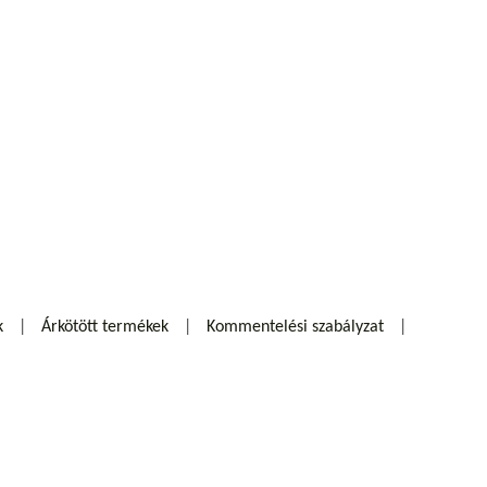
k
Árkötött termékek
Kommentelési szabályzat