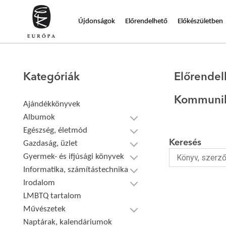
Újdonságok
Előrendelhető
Előkészületben
Kategóriák
Előrendel
Kommunik
Ajándékkönyvek
Albumok
Egészség, életmód
Keresés
Gazdaság, üzlet
Gyermek- és ifjúsági könyvek
Informatika, számítástechnika
Irodalom
LMBTQ tartalom
Művészetek
Naptárak, kalendáriumok