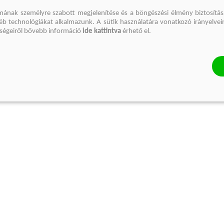
mának személyre szabott megjelenítése és a böngészési élmény biztosítás
gyéb technológiákat alkalmazunk. A sütik használatára vonatkozó irányelvei
őségeiről bővebb információ
ide kattintva
érhető el.