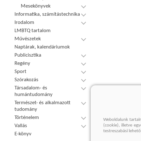
Mesekönyvek
Informatika, számítástechnika
Irodalom
LMBTQ tartalom
Művészetek
Naptárak, kalendáriumok
Publicisztika
Regény
Sport
Szórakozás
Társadalom- és
humántudomány
Természet- és alkalmazott
tudomány
Történelem
Weboldalunk tartal
Vallás
(cookie), illetve e
testreszabási lehet
E-könyv