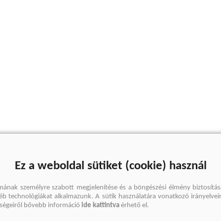
Ez a weboldal sütiket (cookie) használ
mának személyre szabott megjelenítése és a böngészési élmény biztosítás
gyéb technológiákat alkalmazunk. A sütik használatára vonatkozó irányelvei
őségeiről bővebb információ
ide kattintva
érhető el.