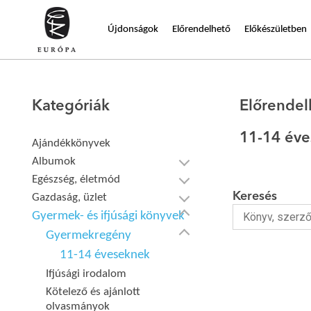
Újdonságok
Előrendelhető
Előkészületben
Kategóriák
Előrendel
11-14 év
Ajándékkönyvek
Albumok
Egészség, életmód
Keresés
Gazdaság, üzlet
Gyermek- és ifjúsági könyvek
Gyermekregény
11-14 éveseknek
Ifjúsági irodalom
Kötelező és ajánlott
olvasmányok