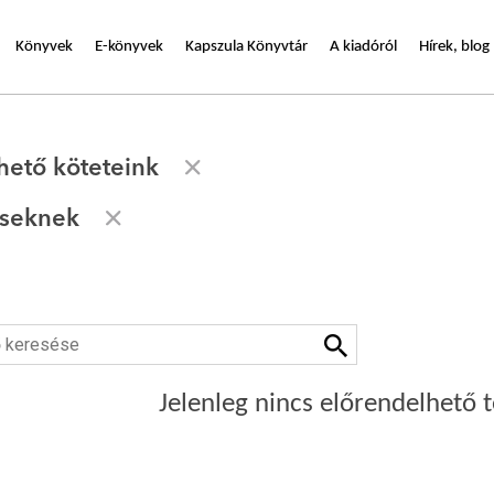
Könyvek
E-könyvek
Kapszula Könyvtár
A kiadóról
Hírek, blog
hető köteteink
eseknek
Jelenleg nincs előrendelhető