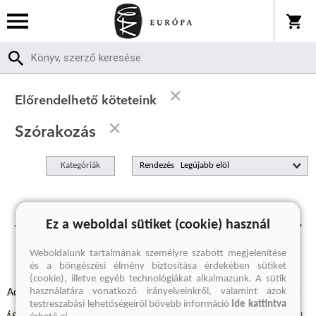
Előrendelhető köteteink
Szórakozás
Kategóriák
Rendezés
Jelenleg nincs előrendelhető termékünk.
Ez a weboldal sütiket (cookie) használ
Weboldalunk tartalmának személyre szabott megjelenítése
és a böngészési élmény biztosítása érdekében sütiket
(cookie), illetve egyéb technológiákat alkalmazunk. A sütik
használatára vonatkozó irányelveinkről, valamint azok
Adatvédelmi szabályzatok
Elállási felmondási nyilatkozat
testreszabási lehetőségeiről bővebb információ
ide kattintva