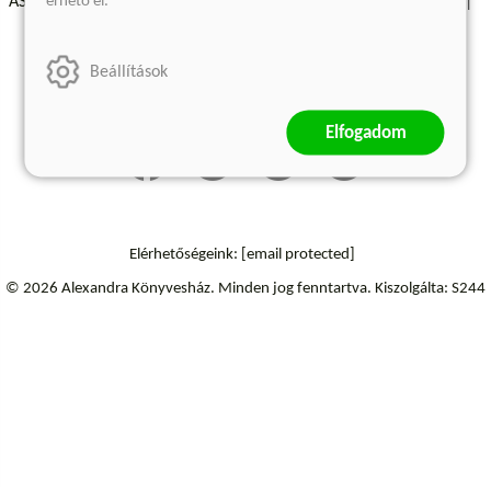
érhető el.
ÁSZF - Vásárlási feltételek
A kiadóról
Süti beállítások
Árkötött termékek
Kommentelési szabályzat
Beállítások
Szállítási információk
Elfogadom
Elérhetőségeink:
[email protected]
© 2026 Alexandra Könyvesház.
Minden jog fenntartva.
Kiszolgálta: S244