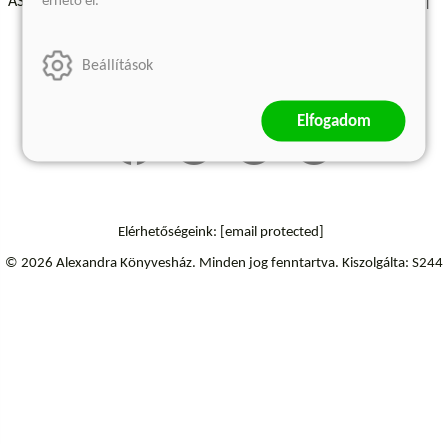
érhető el.
ÁSZF - Vásárlási feltételek
A kiadóról
Süti beállítások
Árkötött termékek
Kommentelési szabályzat
Beállítások
Szállítási információk
Elállás a szerződéstől
Elfogadom
Elérhetőségeink:
[email protected]
© 2026 Alexandra Könyvesház.
Minden jog fenntartva.
Kiszolgálta: S244