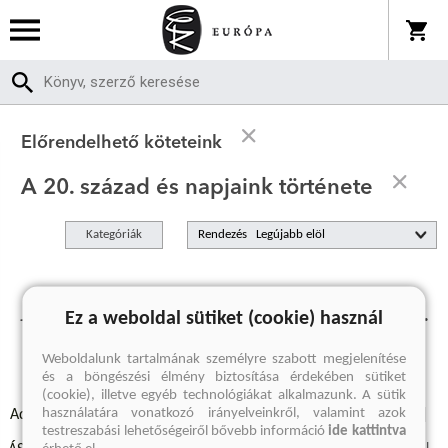
Előrendelhető köteteink
A 20. század és napjaink története
Kategóriák
Rendezés
Jelenleg nincs előrendelhető termékünk.
Ez a weboldal sütiket (cookie) használ
Weboldalunk tartalmának személyre szabott megjelenítése
és a böngészési élmény biztosítása érdekében sütiket
(cookie), illetve egyéb technológiákat alkalmazunk. A sütik
használatára vonatkozó irányelveinkről, valamint azok
Adatvédelmi szabályzatok
Elállási felmondási nyilatkozat
testreszabási lehetőségeiről bővebb információ
ide kattintva