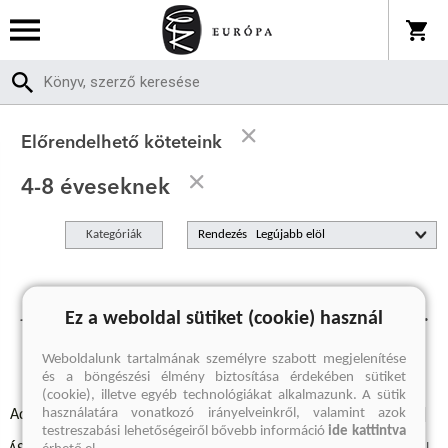
Előrendelhető köteteink
4-8 éveseknek
Kategóriák
Rendezés
Jelenleg nincs előrendelhető termékünk.
Ez a weboldal sütiket (cookie) használ
Weboldalunk tartalmának személyre szabott megjelenítése
és a böngészési élmény biztosítása érdekében sütiket
(cookie), illetve egyéb technológiákat alkalmazunk. A sütik
használatára vonatkozó irányelveinkről, valamint azok
Adatvédelmi szabályzatok
Elállási felmondási nyilatkozat
testreszabási lehetőségeiről bővebb információ
ide kattintva