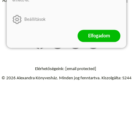
érhető el.
ÁSZF - Vásárlási feltételek
A kiadóról
Süti beállítások
Árkötött termékek
Kommentelési szabályzat
Beállítások
Szállítási információk
Elállás a szerződéstől
Elfogadom
Elérhetőségeink:
[email protected]
© 2026 Alexandra Könyvesház.
Minden jog fenntartva.
Kiszolgálta: S244