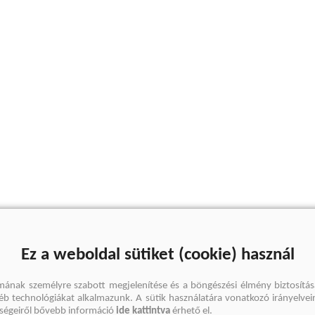
Ez a weboldal sütiket (cookie) használ
mának személyre szabott megjelenítése és a böngészési élmény biztosítás
gyéb technológiákat alkalmazunk. A sütik használatára vonatkozó irányelvei
őségeiről bővebb információ
ide kattintva
érhető el.