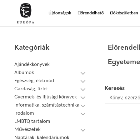
Újdonságok
Előrendelhető
Előkészületben
Kategóriák
Előrendel
Egyeteme
Ajándékkönyvek
Albumok
Egészség, életmód
Keresés
Gazdaság, üzlet
Gyermek- és ifjúsági könyvek
Informatika, számítástechnika
Irodalom
LMBTQ tartalom
Művészetek
Naptárak, kalendáriumok