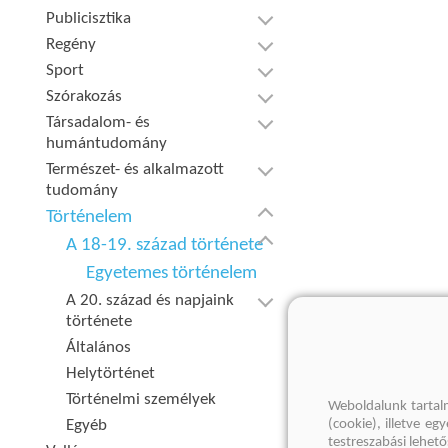
Publicisztika
Regény
Sport
Szórakozás
Társadalom- és
humántudomány
Természet- és alkalmazott
tudomány
Történelem
A 18-19. század története
Egyetemes történelem
A 20. század és napjaink
története
Általános
Helytörténet
Történelmi személyek
Weboldalunk tartal
Egyéb
(cookie), illetve e
testreszabási lehet