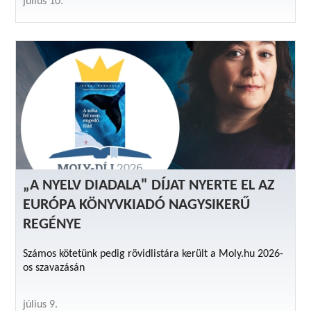
július 10.
„A NYELV DIADALA" DÍJAT NYERTE EL AZ
EURÓPA KÖNYVKIADÓ NAGYSIKERŰ
REGÉNYE
Számos kötetünk pedig rövidlistára került a Moly.hu 2026-
os szavazásán
július 9.