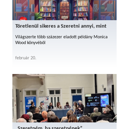
Töretlenül sikeres a Szeretni annyi, mint
Világszerte több százezer eladott példány Monica
Wood könyvéből
február 20.
„Szeretném, ha szeretnének”