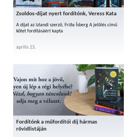
Zsoldos-díjat nyert fordítónk, Veress Kata
A díjat az izlandi szerző, Fríða Ísberg A jelölés című
kötet fordításáért kapta
április 23.
Fordítónk a műfordítói díj hármas
rövidlistáján