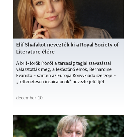
Elif Shafakot nevezték ki a Royal Society of
Literature élére
A brit–török ​​írónőt a társaság tagjai szavazással
választották meg, a leköszönő elnök, Bernardine
Evaristo – szintén az Európa Könyvkiadó szerzője –
„rettenetesen inspirálónak” nevezte jelöltjét
december 10.