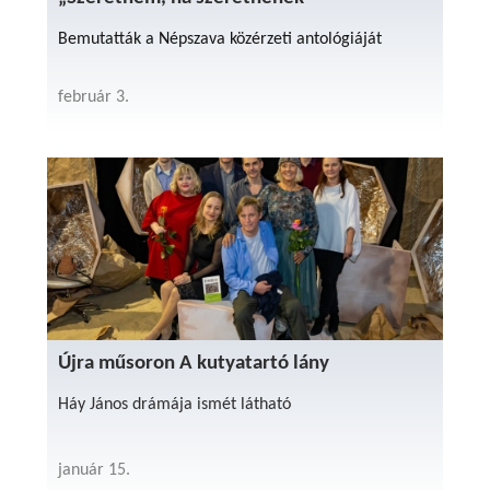
Bemutatták a Népszava közérzeti antológiáját
február 3.
Újra műsoron A kutyatartó lány
Háy János drámája ismét látható
január 15.