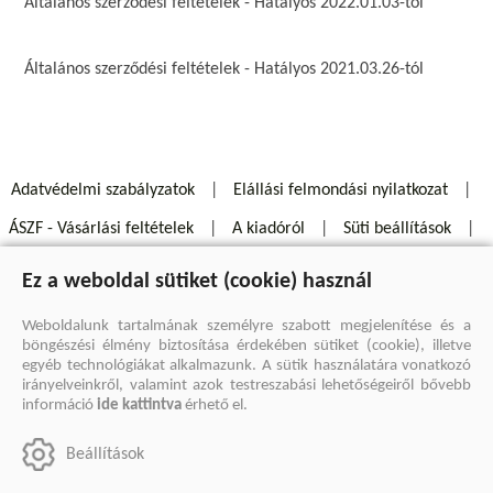
Általános szerződési feltételek - Hatályos 2022.01.03-től
Általános szerződési feltételek - Hatályos 2021.03.26-tól
Adatvédelmi szabályzatok
Elállási felmondási nyilatkozat
ÁSZF - Vásárlási feltételek
A kiadóról
Süti beállítások
Árkötött termékek
Kommentelési szabályzat
Ez a weboldal sütiket (cookie) használ
Szállítási információk
Elállás a szerződéstől
Weboldalunk tartalmának személyre szabott megjelenítése és a
böngészési élmény biztosítása érdekében sütiket (cookie), illetve
egyéb technológiákat alkalmazunk. A sütik használatára vonatkozó
irányelveinkről, valamint azok testreszabási lehetőségeiről bővebb
információ
ide kattintva
érhető el.
Beállítások
Elérhetőségeink:
[email protected]