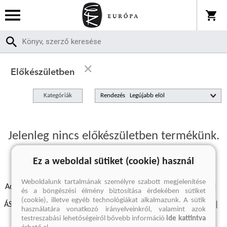
Előkészületben
Kategóriák
Rendezés
Jelenleg nincs előkészületben termékünk.
Ez a weboldal sütiket (cookie) használ
Weboldalunk tartalmának személyre szabott megjelenítése
Adatvédelmi szabályzatok
Elállási felmondási nyilatkozat
és a böngészési élmény biztosítása érdekében sütiket
(cookie), illetve egyéb technológiákat alkalmazunk. A sütik
ÁSZF - Vásárlási feltételek
A kiadóról
Süti beállítások
használatára vonatkozó irányelveinkről, valamint azok
testreszabási lehetőségeiről bővebb információ
ide kattintva
Árkötött termékek
Kommentelési szabályzat