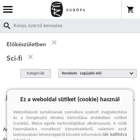
Előkészületben
Sci-fi
Kategóriák
Rendezés
Jelenleg nincs előkészületben termékünk.
Ez a weboldal sütiket (cookie) használ
Weboldalunk tartalmának személyre szabott megjelenítése
és a böngészési élmény biztosítása érdekében sütiket
(cookie), illetve egyéb technológiákat alkalmazunk. A sütik
használatára vonatkozó irányelveinkről, valamint azok
Adatvédelmi szabályzatok
Elállási felmondási nyilatkozat
testreszabási lehetőségeiről bővebb információ
ide kattintva