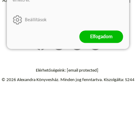
érhető el.
ÁSZF - Vásárlási feltételek
A kiadóról
Süti beállítások
Árkötött termékek
Kommentelési szabályzat
Beállítások
Szállítási információk
Elállás a szerződéstől
Elfogadom
Elérhetőségeink:
[email protected]
© 2026 Alexandra Könyvesház.
Minden jog fenntartva.
Kiszolgálta: S244