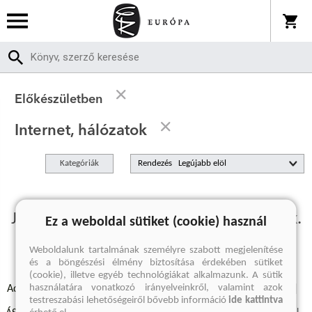
Előkészületben
Internet, hálózatok
Kategóriák
Rendezés
Jelenleg nincs előkészületben termékünk.
Ez a weboldal sütiket (cookie) használ
Weboldalunk tartalmának személyre szabott megjelenítése
és a böngészési élmény biztosítása érdekében sütiket
(cookie), illetve egyéb technológiákat alkalmazunk. A sütik
használatára vonatkozó irányelveinkről, valamint azok
Adatvédelmi szabályzatok
Elállási felmondási nyilatkozat
testreszabási lehetőségeiről bővebb információ
ide kattintva