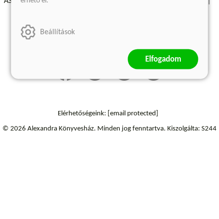
érhető el.
ÁSZF - Vásárlási feltételek
A kiadóról
Süti beállítások
Árkötött termékek
Kommentelési szabályzat
Beállítások
Szállítási információk
Elállás a szerződéstől
Elfogadom
Elérhetőségeink:
[email protected]
© 2026 Alexandra Könyvesház.
Minden jog fenntartva.
Kiszolgálta: S244