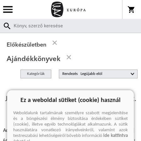
Előkészületben
Ajándékkönyvek
Kategóriák
Rendezés
Jelenleg nincs előkészületben termékünk.
Ez a weboldal sütiket (cookie) használ
Weboldalunk tartalmának személyre szabott megjelenítése
és a böngészési élmény biztosítása érdekében sütiket
(cookie), illetve egyéb technológiákat alkalmazunk. A sütik
használatára vonatkozó irányelveinkről, valamint azok
Adatvédelmi szabályzatok
Elállási felmondási nyilatkozat
testreszabási lehetőségeiről bővebb információ
ide kattintva