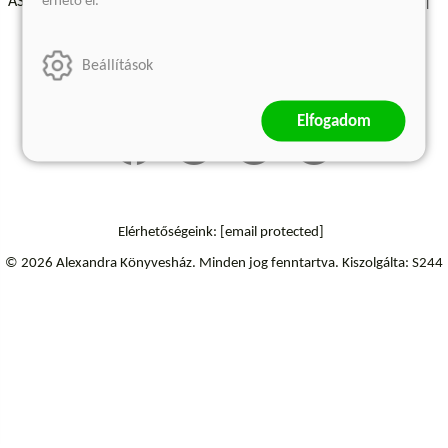
érhető el.
ÁSZF - Vásárlási feltételek
A kiadóról
Süti beállítások
Árkötött termékek
Kommentelési szabályzat
Beállítások
Szállítási információk
Elállás a szerződéstől
Elfogadom
Elérhetőségeink:
[email protected]
© 2026 Alexandra Könyvesház.
Minden jog fenntartva.
Kiszolgálta: S244