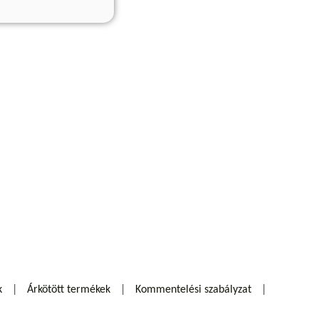
k
Árkötött termékek
Kommentelési szabályzat