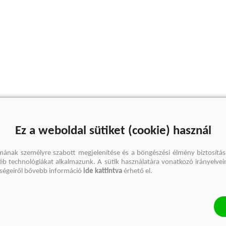
Ez a weboldal sütiket (cookie) használ
mának személyre szabott megjelenítése és a böngészési élmény biztosítás
gyéb technológiákat alkalmazunk. A sütik használatára vonatkozó irányelvei
őségeiről bővebb információ
ide kattintva
érhető el.