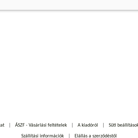
zat
ÁSZF - Vásárlási feltételek
A kiadóról
Süti beállításo
Szállítási információk
Elállás a szerződéstől