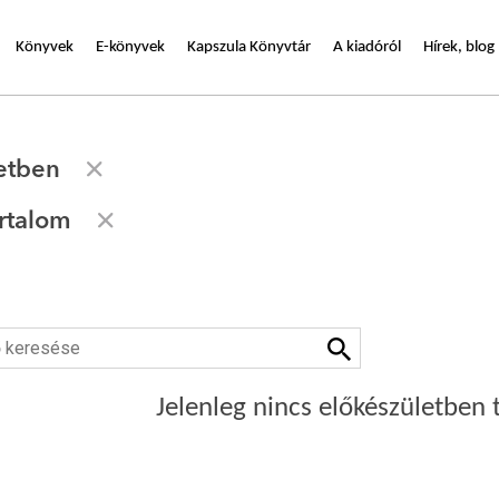
Könyvek
E-könyvek
Kapszula Könyvtár
A kiadóról
Hírek, blog
etben
rtalom
Jelenleg nincs előkészületben