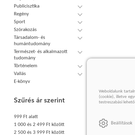
Publicisztika
Regény
Sport
Szórakozás
Társadalom- és
humántudomány
Természet- és alkalmazott
tudomány
Történelem
Vallás
E-könyv
Weboldalunk tartal
(cookie), illetve e
Szűrés ár szerint
testreszabási lehet
999 Ft alatt
Beállítások
1 000 és 2 499 Ft között
2 500 és 3 999 Ft között