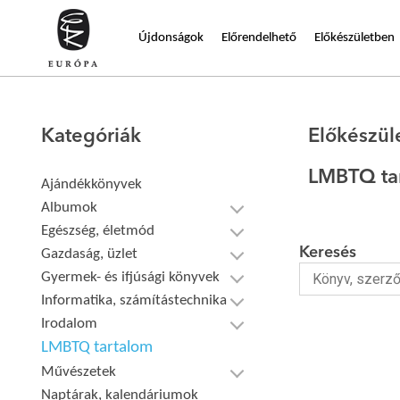
Újdonságok
Előrendelhető
Előkészületben
Kategóriák
Előkészül
LMBTQ ta
Ajándékkönyvek
Albumok
Egészség, életmód
Keresés
Gazdaság, üzlet
Gyermek- és ifjúsági könyvek
Informatika, számítástechnika
Irodalom
LMBTQ tartalom
Művészetek
Naptárak, kalendáriumok