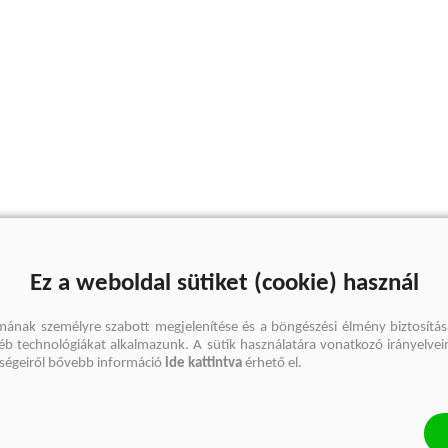
Ez a weboldal sütiket (cookie) használ
mának személyre szabott megjelenítése és a böngészési élmény biztosítás
gyéb technológiákat alkalmazunk. A sütik használatára vonatkozó irányelvei
őségeiről bővebb információ
ide kattintva
érhető el.