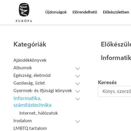
Újdonságok
Előrendelhető
Előkészületben
Kategóriák
Előkészül
Informati
Ajándékkönyvek
Albumok
Egészség, életmód
Keresés
Gazdaság, üzlet
Gyermek- és ifjúsági könyvek
Informatika,
számítástechnika
Internet, hálózatok
Irodalom
LMBTQ tartalom