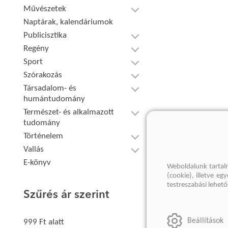
Művészetek
Naptárak, kalendáriumok
Publicisztika
Regény
Sport
Szórakozás
Társadalom- és
humántudomány
Természet- és alkalmazott
tudomány
Történelem
Vallás
E-könyv
Weboldalunk tartal
(cookie), illetve e
testreszabási lehet
Szűrés ár szerint
Beállítások
999 Ft alatt