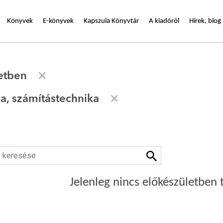
Könyvek
E-könyvek
Kapszula Könyvtár
A kiadóról
Hírek, blog
etben
ka, számítástechnika
Jelenleg nincs előkészületben