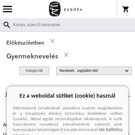
Előkészületben
Gyermeknevelés
Kategóriák
Rendezés
Jelenleg nincs előkészületben termékünk.
Ez a weboldal sütiket (cookie) használ
Weboldalunk tartalmának személyre szabott megjelenítése
és a böngészési élmény biztosítása érdekében sütiket
(cookie), illetve egyéb technológiákat alkalmazunk. A sütik
használatára vonatkozó irányelveinkről, valamint azok
Adatvédelmi szabályzatok
Elállási felmondási nyilatkozat
testreszabási lehetőségeiről bővebb információ
ide kattintva