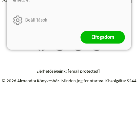
érhető el.
ÁSZF - Vásárlási feltételek
A kiadóról
Süti beállítások
Árkötött termékek
Kommentelési szabályzat
Beállítások
Szállítási információk
Elállás a szerződéstől
Elfogadom
Elérhetőségeink:
[email protected]
© 2026 Alexandra Könyvesház.
Minden jog fenntartva.
Kiszolgálta: S244