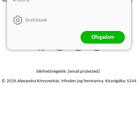
érhető el.
ÁSZF - Vásárlási feltételek
A kiadóról
Süti beállítások
Árkötött termékek
Kommentelési szabályzat
Beállítások
Szállítási információk
Elállás a szerződéstől
Elfogadom
Elérhetőségeink:
[email protected]
© 2026 Alexandra Könyvesház.
Minden jog fenntartva.
Kiszolgálta: S244