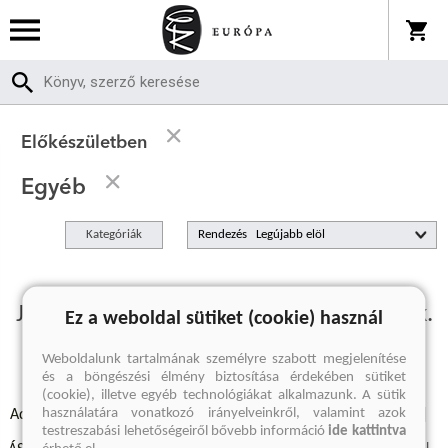
Előkészületben
Egyéb
Kategóriák
Rendezés
Jelenleg nincs előkészületben termékünk.
Ez a weboldal sütiket (cookie) használ
Weboldalunk tartalmának személyre szabott megjelenítése
és a böngészési élmény biztosítása érdekében sütiket
(cookie), illetve egyéb technológiákat alkalmazunk. A sütik
használatára vonatkozó irányelveinkről, valamint azok
Adatvédelmi szabályzatok
Elállási felmondási nyilatkozat
testreszabási lehetőségeiről bővebb információ
ide kattintva