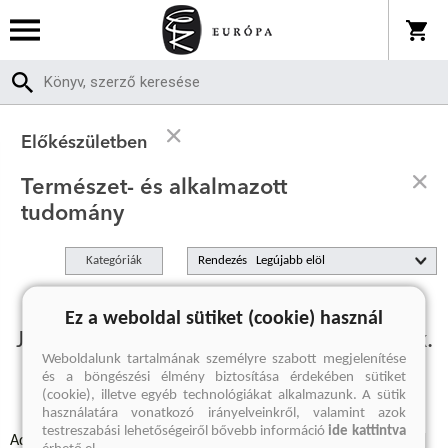
Előkészületben
Természet- és alkalmazott
tudomány
Kategóriák
Rendezés
Ez a weboldal sütiket (cookie) használ
Jelenleg nincs előkészületben termékünk.
Weboldalunk tartalmának személyre szabott megjelenítése
és a böngészési élmény biztosítása érdekében sütiket
(cookie), illetve egyéb technológiákat alkalmazunk. A sütik
használatára vonatkozó irányelveinkről, valamint azok
testreszabási lehetőségeiről bővebb információ
ide kattintva
Adatvédelmi szabályzatok
Elállási felmondási nyilatkozat