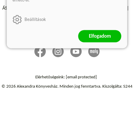
érhető el.
ÁSZF - Vásárlási feltételek
A kiadóról
Süti beállítások
Árkötött termékek
Kommentelési szabályzat
Beállítások
Szállítási információk
Elállás a szerződéstől
Elfogadom
Elérhetőségeink:
[email protected]
© 2026 Alexandra Könyvesház.
Minden jog fenntartva.
Kiszolgálta: S244