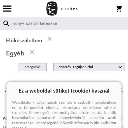
Előkészületben
Egyéb
Kategóriák
Rendezés
Jelenleg nincs előkészületben termékünk.
Ez a weboldal sütiket (cookie) használ
Weboldalunk tartalmának személyre szabott megjelenítése
és a böngészési élmény biztosítása érdekében sütiket
(cookie), illetve egyéb technológiákat alkalmazunk. A sütik
használatára vonatkozó irányelveinkről, valamint azok
Adatvédelmi szabályzatok
Elállási felmondási nyilatkozat
testreszabási lehetőségeiről bővebb információ
ide kattintva