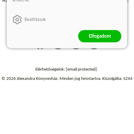
érhető el.
ÁSZF - Vásárlási feltételek
A kiadóról
Süti beállítások
Árkötött termékek
Kommentelési szabályzat
Beállítások
Szállítási információk
Elállás a szerződéstől
Elfogadom
Elérhetőségeink:
[email protected]
© 2026 Alexandra Könyvesház.
Minden jog fenntartva.
Kiszolgálta: S244