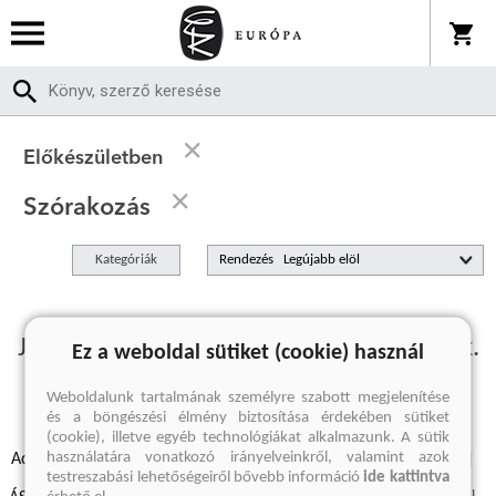
Előkészületben
Szórakozás
Kategóriák
Rendezés
Jelenleg nincs előkészületben termékünk.
Ez a weboldal sütiket (cookie) használ
Weboldalunk tartalmának személyre szabott megjelenítése
és a böngészési élmény biztosítása érdekében sütiket
(cookie), illetve egyéb technológiákat alkalmazunk. A sütik
használatára vonatkozó irányelveinkről, valamint azok
Adatvédelmi szabályzatok
Elállási felmondási nyilatkozat
testreszabási lehetőségeiről bővebb információ
ide kattintva