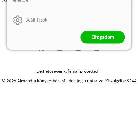
érhető el.
ÁSZF - Vásárlási feltételek
A kiadóról
Süti beállítások
Árkötött termékek
Kommentelési szabályzat
Beállítások
Szállítási információk
Elállás a szerződéstől
Elfogadom
Elérhetőségeink:
[email protected]
© 2026 Alexandra Könyvesház.
Minden jog fenntartva.
Kiszolgálta: S244