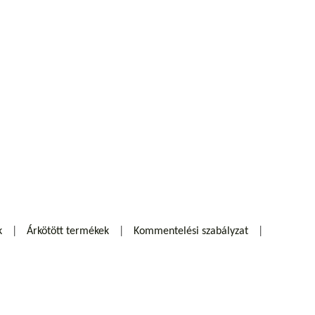
k
Árkötött termékek
Kommentelési szabályzat