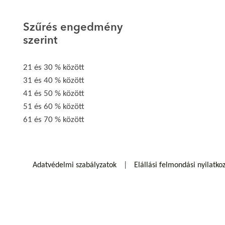
Szűrés engedmény
szerint
21 és 30 % között
31 és 40 % között
41 és 50 % között
51 és 60 % között
61 és 70 % között
Adatvédelmi szabályzatok
Elállási felmondási nyilatko