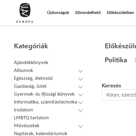
Újdonságok
Előrendelhető
Előkészületben
Kategóriák
Előkészül
Politika
Ajándékkönyvek
Albumok
Egészség, életmód
Keresés
Gazdaság, üzlet
Gyermek- és ifjúsági könyvek
Informatika, számítástechnika
Irodalom
LMBTQ tartalom
Művészetek
Naptárak, kalendáriumok