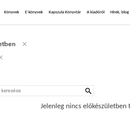
Könyvek
E-könyvek
Kapszula Könyvtár
A kiadóról
Hírek, blog
etben
Jelenleg nincs előkészületben