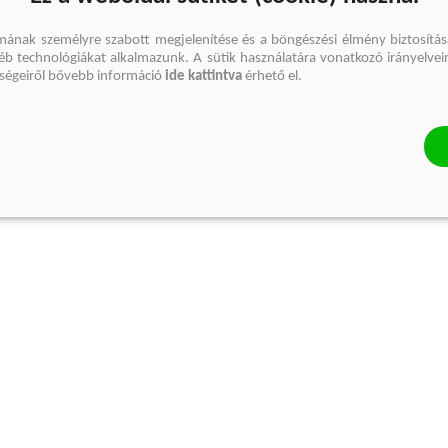
mának személyre szabott megjelenítése és a böngészési élmény biztosítás
gyéb technológiákat alkalmazunk. A sütik használatára vonatkozó irányelvei
őségeiről bővebb információ
ide kattintva
érhető el.