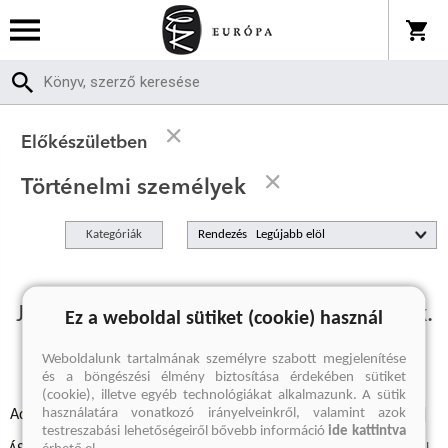
Előkészületben
Történelmi személyek
Kategóriák
Rendezés
Jelenleg nincs előkészületben termékünk.
Ez a weboldal sütiket (cookie) használ
Weboldalunk tartalmának személyre szabott megjelenítése
és a böngészési élmény biztosítása érdekében sütiket
(cookie), illetve egyéb technológiákat alkalmazunk. A sütik
használatára vonatkozó irányelveinkről, valamint azok
Adatvédelmi szabályzatok
Elállási felmondási nyilatkozat
testreszabási lehetőségeiről bővebb információ
ide kattintva