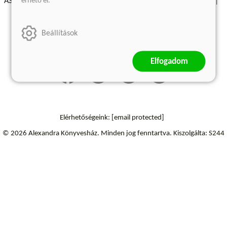
érhető el.
ÁSZF - Vásárlási feltételek
A kiadóról
Süti beállítások
Árkötött termékek
Kommentelési szabályzat
Beállítások
Szállítási információk
Elállás a szerződéstől
Elfogadom
Elérhetőségeink:
[email protected]
© 2026 Alexandra Könyvesház.
Minden jog fenntartva.
Kiszolgálta: S244