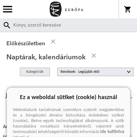
Előkészületben
Naptárak, kalendáriumok
Kategóriák
Rendezés
Jelenleg nincs előkészületben termékünk.
Ez a weboldal sütiket (cookie) használ
Weboldalunk tartalmának személyre szabott megjelenítése
és a böngészési élmény biztosítása érdekében sütiket
(cookie), illetve egyéb technológiákat alkalmazunk. A sütik
használatára vonatkozó irányelveinkről, valamint azok
Adatvédelmi szabályzatok
Elállási felmondási nyilatkozat
testreszabási lehetőségeiről bővebb információ
ide kattintva