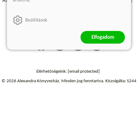
érhető el.
ÁSZF - Vásárlási feltételek
A kiadóról
Süti beállítások
Árkötött termékek
Kommentelési szabályzat
Beállítások
Szállítási információk
Elállás a szerződéstől
Elfogadom
Elérhetőségeink:
[email protected]
© 2026 Alexandra Könyvesház.
Minden jog fenntartva.
Kiszolgálta: S244