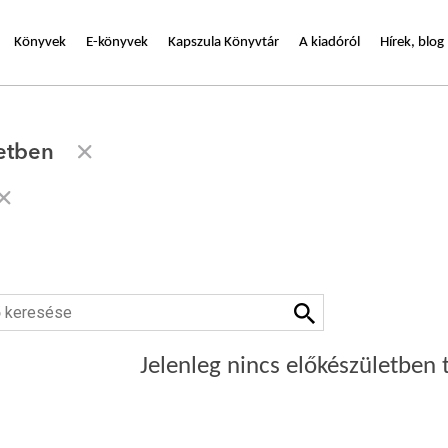
Könyvek
E-könyvek
Kapszula Könyvtár
A kiadóról
Hírek, blog
etben
Jelenleg nincs előkészületben