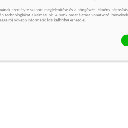
mának személyre szabott megjelenítése és a böngészési élmény biztosítás
gyéb technológiákat alkalmazunk. A sütik használatára vonatkozó irányelvei
őségeiről bővebb információ
ide kattintva
érhető el.