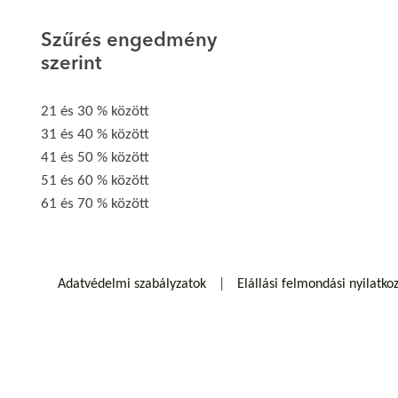
Szűrés engedmény
szerint
21 és 30 % között
31 és 40 % között
41 és 50 % között
51 és 60 % között
61 és 70 % között
Adatvédelmi szabályzatok
Elállási felmondási nyilatko