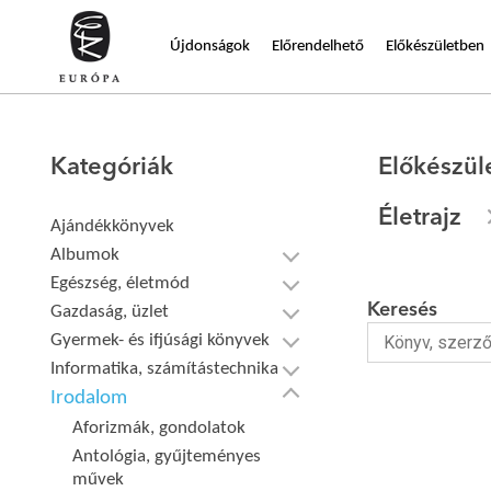
Újdonságok
Előrendelhető
Előkészületben
Kategóriák
Előkészül
Életrajz
Ajándékkönyvek
Albumok
Egészség, életmód
Keresés
Gazdaság, üzlet
Gyermek- és ifjúsági könyvek
Informatika, számítástechnika
Irodalom
Aforizmák, gondolatok
Antológia, gyűjteményes
művek