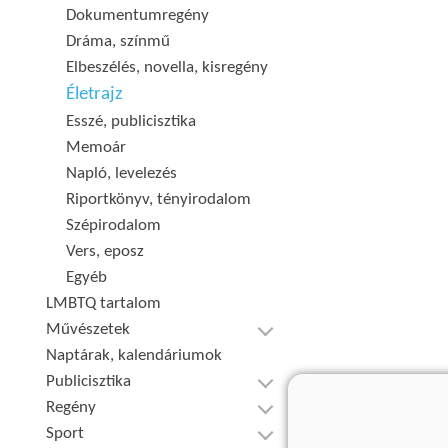
Dokumentumregény
Dráma, színmű
Elbeszélés, novella, kisregény
Életrajz
Esszé, publicisztika
Memoár
Napló, levelezés
Riportkönyv, tényirodalom
Szépirodalom
Vers, eposz
Egyéb
LMBTQ tartalom
Művészetek
Naptárak, kalendáriumok
Publicisztika
Regény
Sport