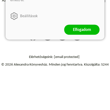
érhető el.
ÁSZF - Vásárlási feltételek
A kiadóról
Süti beállítások
Árkötött termékek
Kommentelési szabályzat
Beállítások
Szállítási információk
Elállás a szerződéstől
Elfogadom
Elérhetőségeink:
[email protected]
© 2026 Alexandra Könyvesház.
Minden jog fenntartva.
Kiszolgálta: S244