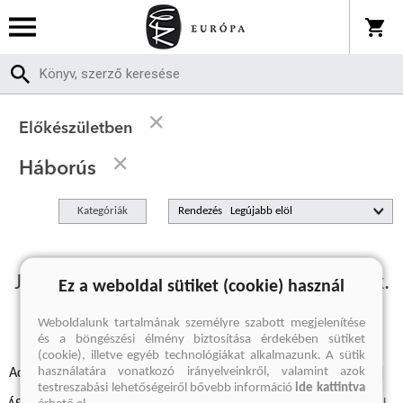
Előkészületben
Háborús
Kategóriák
Rendezés
Jelenleg nincs előkészületben termékünk.
Ez a weboldal sütiket (cookie) használ
Weboldalunk tartalmának személyre szabott megjelenítése
és a böngészési élmény biztosítása érdekében sütiket
(cookie), illetve egyéb technológiákat alkalmazunk. A sütik
használatára vonatkozó irányelveinkről, valamint azok
Adatvédelmi szabályzatok
Elállási felmondási nyilatkozat
testreszabási lehetőségeiről bővebb információ
ide kattintva