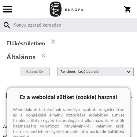
Előkészületben
Általános
Kategóriák
Rendezés
Jelenleg nincs előkészületben termékünk.
Ez a weboldal sütiket (cookie) használ
Weboldalunk tartalmának személyre szabott megjelenítése
és a böngészési élmény biztosítása érdekében sütiket
(cookie), illetve egyéb technológiákat alkalmazunk. A sütik
használatára vonatkozó irányelveinkről, valamint azok
Adatvédelmi szabályzatok
Elállási felmondási nyilatkozat
testreszabási lehetőségeiről bővebb információ
ide kattintva