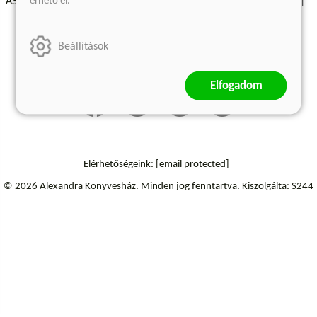
érhető el.
ÁSZF - Vásárlási feltételek
A kiadóról
Süti beállítások
Árkötött termékek
Kommentelési szabályzat
Beállítások
Szállítási információk
Elállás a szerződéstől
Elfogadom
Elérhetőségeink:
[email protected]
© 2026 Alexandra Könyvesház.
Minden jog fenntartva.
Kiszolgálta: S244