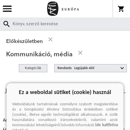
Előkészületben
Kommunikáció, média
Kategóriák
Rendezés
Jelenleg nincs előkészületben termékünk.
Ez a weboldal sütiket (cookie) használ
Weboldalunk tartalmának személyre szabott megjelenítése
és a böngészési élmény biztosítása érdekében sütiket
(cookie), illetve egyéb technológiákat alkalmazunk. A sütik
használatára vonatkozó irányelveinkről, valamint azok
Adatvédelmi szabályzatok
Elállási felmondási nyilatkozat
testreszabási lehetőségeiről bővebb információ
ide kattintva