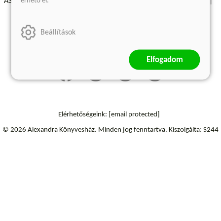
érhető el.
ÁSZF - Vásárlási feltételek
A kiadóról
Süti beállítások
Árkötött termékek
Kommentelési szabályzat
Beállítások
Szállítási információk
Elállás a szerződéstől
Elfogadom
Elérhetőségeink:
[email protected]
© 2026 Alexandra Könyvesház.
Minden jog fenntartva.
Kiszolgálta: S244