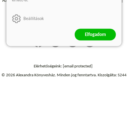
érhető el.
ÁSZF - Vásárlási feltételek
A kiadóról
Süti beállítások
Árkötött termékek
Kommentelési szabályzat
Beállítások
Szállítási információk
Elállás a szerződéstől
Elfogadom
Elérhetőségeink:
[email protected]
© 2026 Alexandra Könyvesház.
Minden jog fenntartva.
Kiszolgálta: S244