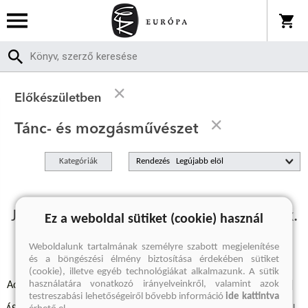
Előkészületben
Tánc- és mozgásművészet
Kategóriák
Rendezés
Jelenleg nincs előkészületben termékünk.
Ez a weboldal sütiket (cookie) használ
Weboldalunk tartalmának személyre szabott megjelenítése
és a böngészési élmény biztosítása érdekében sütiket
(cookie), illetve egyéb technológiákat alkalmazunk. A sütik
használatára vonatkozó irányelveinkről, valamint azok
Adatvédelmi szabályzatok
Elállási felmondási nyilatkozat
testreszabási lehetőségeiről bővebb információ
ide kattintva