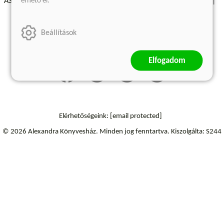
érhető el.
ÁSZF - Vásárlási feltételek
A kiadóról
Süti beállítások
Árkötött termékek
Kommentelési szabályzat
Beállítások
Szállítási információk
Elállás a szerződéstől
Elfogadom
Elérhetőségeink:
[email protected]
© 2026 Alexandra Könyvesház.
Minden jog fenntartva.
Kiszolgálta: S244