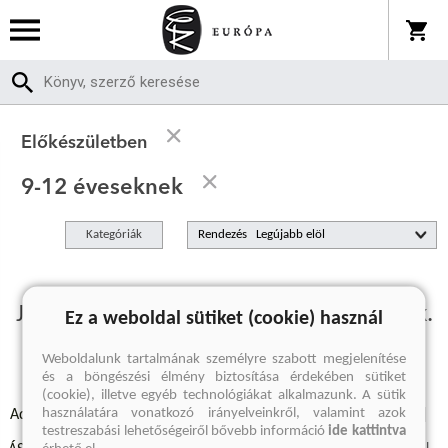
Előkészületben
9-12 éveseknek
Kategóriák
Rendezés
Jelenleg nincs előkészületben termékünk.
Ez a weboldal sütiket (cookie) használ
Weboldalunk tartalmának személyre szabott megjelenítése
és a böngészési élmény biztosítása érdekében sütiket
(cookie), illetve egyéb technológiákat alkalmazunk. A sütik
használatára vonatkozó irányelveinkről, valamint azok
Adatvédelmi szabályzatok
Elállási felmondási nyilatkozat
testreszabási lehetőségeiről bővebb információ
ide kattintva