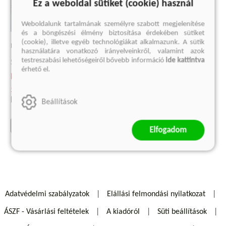
Ez a weboldal sütiket (cookie) használ
Weboldalunk tartalmának személyre szabott megjelenítése
és a böngészési élmény biztosítása érdekében sütiket
(cookie), illetve egyéb technológiákat alkalmazunk. A sütik
HÓ
használatára vonatkozó irányelveinkről, valamint azok
testreszabási lehetőségeiről bővebb információ
ide kattintva
Sverker Sörlin
érhető el.
Kötött ár:
5 399 Ft
Eredeti ár:
5 999 Ft
Beállítások
előrendelem
Elfogadom
Adatvédelmi szabályzatok
Elállási felmondási nyilatkozat
ÁSZF - Vásárlási feltételek
A kiadóról
Süti beállítások