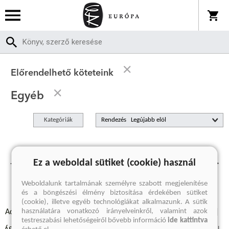
Előrendelhető köteteink
Egyéb
Kategóriák
Rendezés
Jelenleg nincs előrendelhető termékünk.
Ez a weboldal sütiket (cookie) használ
Weboldalunk tartalmának személyre szabott megjelenítése
és a böngészési élmény biztosítása érdekében sütiket
(cookie), illetve egyéb technológiákat alkalmazunk. A sütik
használatára vonatkozó irányelveinkről, valamint azok
Adatvédelmi szabályzatok
Elállási felmondási nyilatkozat
testreszabási lehetőségeiről bővebb információ
ide kattintva