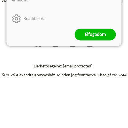
érhető el.
ÁSZF - Vásárlási feltételek
A kiadóról
Süti beállítások
Árkötött termékek
Kommentelési szabályzat
Beállítások
Szállítási információk
Elállás a szerződéstől
Elfogadom
Elérhetőségeink:
[email protected]
© 2026 Alexandra Könyvesház.
Minden jog fenntartva.
Kiszolgálta: S244