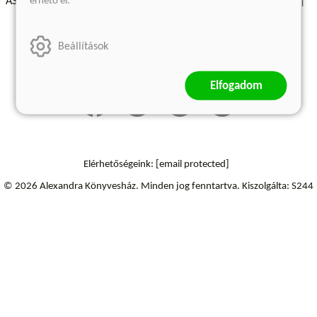
érhető el.
ÁSZF - Vásárlási feltételek
A kiadóról
Süti beállítások
Árkötött termékek
Kommentelési szabályzat
Beállítások
Szállítási információk
Elállás a szerződéstől
Elfogadom
Elérhetőségeink:
[email protected]
© 2026 Alexandra Könyvesház.
Minden jog fenntartva.
Kiszolgálta: S244