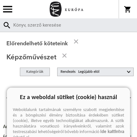
Előrendelhető köteteink
Képzőművészet
Kategóriák
Rendezés
Jelenleg nincs előrendelhető termékünk.
Ez a weboldal sütiket (cookie) használ
Weboldalunk tartalmának személyre szabott megjelenítése
és a böngészési élmény biztosítása érdekében sütiket
(cookie), illetve egyéb technológiákat alkalmazunk. A sütik
használatára vonatkozó irányelveinkről, valamint azok
Adatvédelmi szabályzatok
Elállási felmondási nyilatkozat
testreszabási lehetőségeiről bővebb információ
ide kattintva