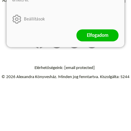
érhető el.
ÁSZF - Vásárlási feltételek
A kiadóról
Süti beállítások
Árkötött termékek
Kommentelési szabályzat
Beállítások
Szállítási információk
Elfogadom
Elérhetőségeink:
[email protected]
© 2026 Alexandra Könyvesház.
Minden jog fenntartva.
Kiszolgálta: S244