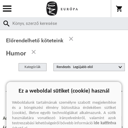
Előrendelhető köteteink
Humor
Kategóriák
Rendezés
Jelenleg nincs előrendelhető termékünk.
Ez a weboldal sütiket (cookie) használ
Weboldalunk tartalmának személyre szabott megjelenítése
és a böngészési élmény biztosítása érdekében sütiket
(cookie), illetve egyéb technológiákat alkalmazunk. A sütik
használatára vonatkozó irányelveinkről, valamint azok
Adatvédelmi szabályzatok
Elállási felmondási nyilatkozat
testreszabási lehetőségeiről bővebb információ
ide kattintva