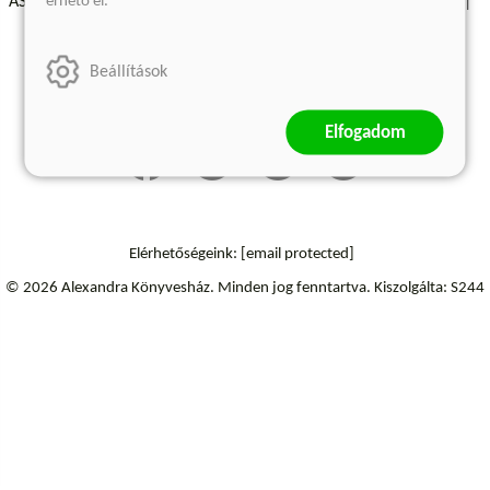
érhető el.
ÁSZF - Vásárlási feltételek
A kiadóról
Süti beállítások
Árkötött termékek
Kommentelési szabályzat
Beállítások
Szállítási információk
Elállás a szerződéstől
Elfogadom
Elérhetőségeink:
[email protected]
© 2026 Alexandra Könyvesház.
Minden jog fenntartva.
Kiszolgálta: S244