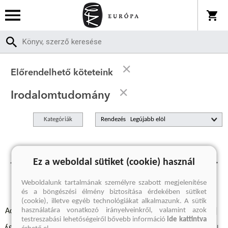
Előrendelhető köteteink
Irodalomtudomány
Kategóriák
Rendezés
Jelenleg nincs előrendelhető termékünk.
Ez a weboldal sütiket (cookie) használ
Weboldalunk tartalmának személyre szabott megjelenítése
és a böngészési élmény biztosítása érdekében sütiket
(cookie), illetve egyéb technológiákat alkalmazunk. A sütik
használatára vonatkozó irányelveinkről, valamint azok
Adatvédelmi szabályzatok
Elállási felmondási nyilatkozat
testreszabási lehetőségeiről bővebb információ
ide kattintva