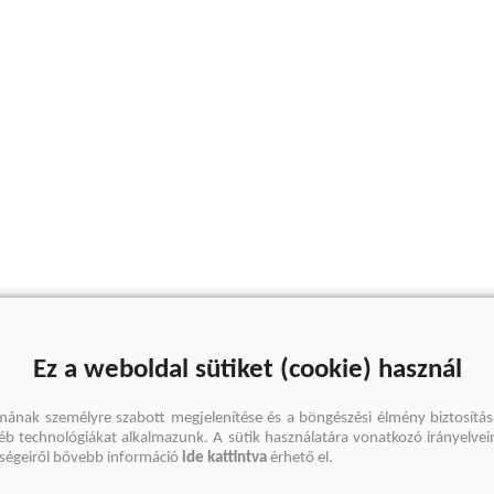
Ez a weboldal sütiket (cookie) használ
mának személyre szabott megjelenítése és a böngészési élmény biztosítás
gyéb technológiákat alkalmazunk. A sütik használatára vonatkozó irányelvei
őségeiről bővebb információ
ide kattintva
érhető el.