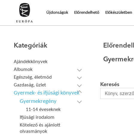
Újdonságok
Előrendelhető
Előkészületben
Kategóriák
Előrendel
Gyermekr
Ajándékkönyvek
Albumok
Egészség, életmód
Keresés
Gazdaság, üzlet
Gyermek- és ifjúsági könyvek
Gyermekregény
11-14 éveseknek
Ifjúsági irodalom
Kötelező és ajánlott
olvasmányok