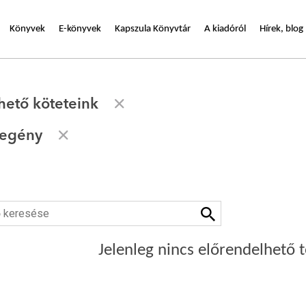
Könyvek
E-könyvek
Kapszula Könyvtár
A kiadóról
Hírek, blog
hető köteteink
egény
Jelenleg nincs előrendelhető