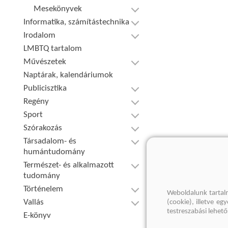
Mesekönyvek
Informatika, számítástechnika
Irodalom
LMBTQ tartalom
Művészetek
Naptárak, kalendáriumok
Publicisztika
Regény
Sport
Szórakozás
Társadalom- és
humántudomány
Természet- és alkalmazott
tudomány
Történelem
Weboldalunk tartal
Vallás
(cookie), illetve e
testreszabási lehet
E-könyv