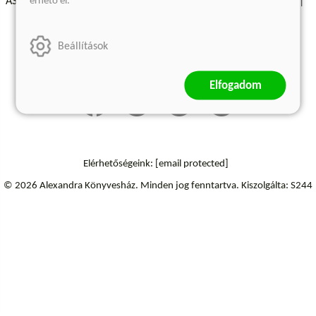
érhető el.
ÁSZF - Vásárlási feltételek
A kiadóról
Süti beállítások
Árkötött termékek
Kommentelési szabályzat
Beállítások
Szállítási információk
Elállás a szerződéstől
Elfogadom
Elérhetőségeink:
[email protected]
© 2026 Alexandra Könyvesház.
Minden jog fenntartva.
Kiszolgálta: S244