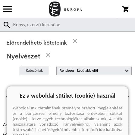
Előrendelhető köteteink
Nyelvészet
Kategóriák
Rendezés
Jelenleg nincs előrendelhető termékünk.
Ez a weboldal sütiket (cookie) használ
Weboldalunk tartalmának személyre szabott megjelenítése
és a böngészési élmény biztosítása érdekében sütiket
(cookie), illetve egyéb technológiákat alkalmazunk. A sütik
használatára vonatkozó irányelveinkről, valamint azok
Adatvédelmi szabályzatok
Elállási felmondási nyilatkozat
testreszabási lehetőségeiről bővebb információ
ide kattintva