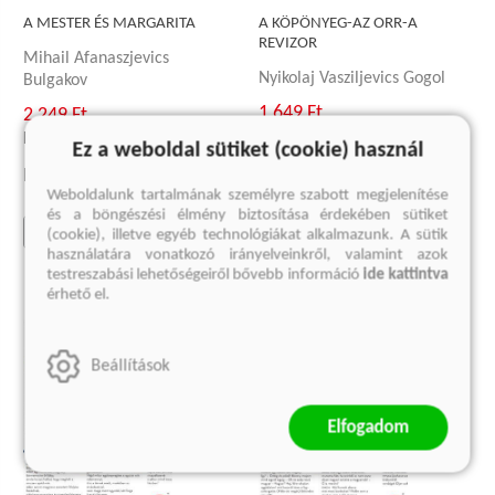
A MESTER ÉS MARGARITA
A KÖPÖNYEG-AZ ORR-A
REVIZOR
Mihail Afanaszjevics
Nyikolaj Vasziljevics Gogol
Bulgakov
1 649 Ft
2 249 Ft
Korábbi ár:
1 299 Ft
Korábbi ár:
1 799 Ft
Ez a weboldal sütiket (cookie) használ
Eredeti ár:
2 199 Ft
Eredeti ár:
2 999 Ft
Weboldalunk tartalmának személyre szabott megjelenítése
és a böngészési élmény biztosítása érdekében sütiket
kosárba
kosárba
(cookie), illetve egyéb technológiákat alkalmazunk. A sütik
használatára vonatkozó irányelveinkről, valamint azok
testreszabási lehetőségeiről bővebb információ
ide kattintva
érhető el.
Beállítások
Elfogadom