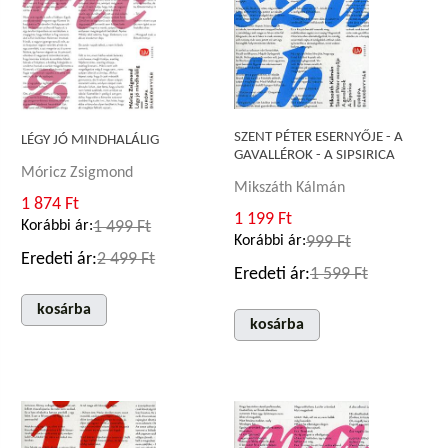
SZENT PÉTER ESERNYŐJE - A
LÉGY JÓ MINDHALÁLIG
GAVALLÉROK - A SIPSIRICA
Móricz Zsigmond
Mikszáth Kálmán
1 874 Ft
1 199 Ft
Korábbi ár:
1 499 Ft
Korábbi ár:
999 Ft
Eredeti ár:
2 499 Ft
Eredeti ár:
1 599 Ft
kosárba
kosárba