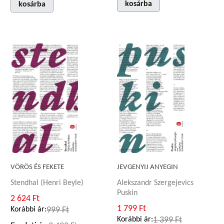
kosárba
kosárba
VÖRÖS ÉS FEKETE
JEVGENYIJ ANYEGIN
Stendhal (Henri Beyle)
Alekszandr Szergejevics
Puskin
2 624 Ft
1 799 Ft
Korábbi ár:
999 Ft
Korábbi ár:
1 399 Ft