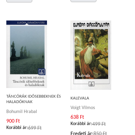
TÁNCÓRÁK IDŐSEBBEKNEK ÉS
KALEVALA
HALADÓKNAK
Voigt Vilmos
Bohumil Hrabal
638 Ft
900 Ft
Korábbi ár:
499 Ft
Korábbi ár:
699 Ft
Eredeti ár:
850 Ft