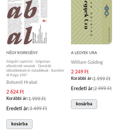
A LEGYEK URA
NÉGY KISREGÉNY
Sörgyári capriccio - Szigorúan
William Golding
ellenőrzött vonatok - Táncórák
idősebbeknek és haladóknak - Bambini
2 249 Ft
di Praga 1947
Korábbi ár:
1 999 Ft
Bohumil Hrabal
Eredeti ár:
2 999 Ft
2 624 Ft
Korábbi ár:
1 999 Ft
kosárba
Eredeti ár:
3 499 Ft
kosárba