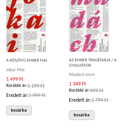
AZ EMBER TRAGÉDIÁJA / A
A KŐSZÍVŰ EMBER FIAI
CIVILIZÁTOR
Jókai Mór
Madách Imre
1 499 Ft
1 349 Ft
Korábbi ár:
1 199 Ft
Korábbi ár:
999 Ft
Eredeti ár:
1 999 Ft
Eredeti ár:
1 799 Ft
kosárba
kosárba